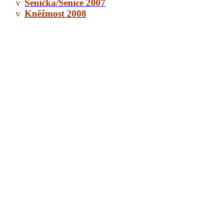
v
Senička/Senice 2007
v
Kněžmost 2008